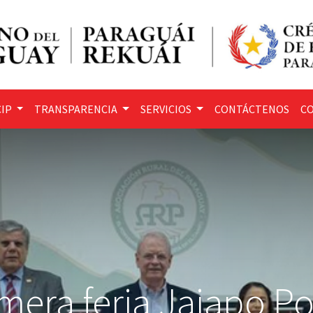
IP
TRANSPARENCIA
SERVICIOS
CONTÁCTENOS
CO
imera feria Jajapo Po