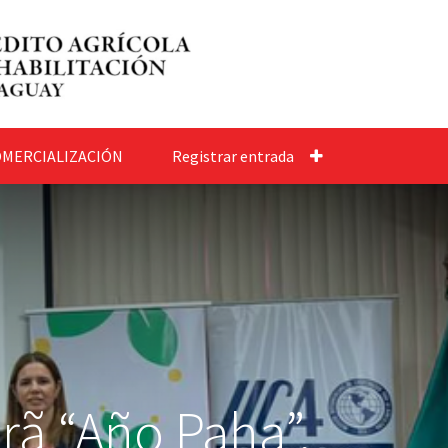
MERCIALIZACIÓN
Registrar entrada
rã “Año Paha”,