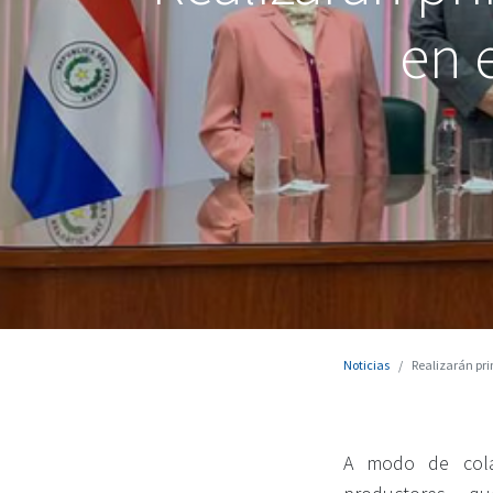
en 
Noticias
Realizarán pri
A modo de cola