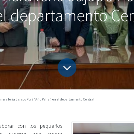
el departamento Cen
mera feria Jajapo Porã “Año Paha”, en el departamento Central
borar con los pequeños